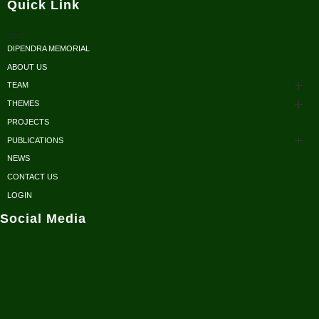
Quick Link
DIPENDRA MEMORIAL
ABOUT US
TEAM
THEMES
Advisors
PROJECTS
Conservation
Honorary Members
PUBLICATIONS
Research
NEWS
Scientific Papers
Executive Body
CONTACT US
Sustainable Development
Reports/ Books/ Newsletters
LOGIN
Fellows
Social Media
Conservation Outreach
Posters/ Brochures
Volunteers / Interns
NCRC in Media