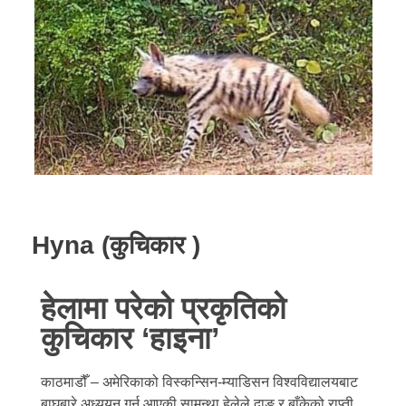
Hyna (कुचिकार )
हेलामा परेको प्रकृतिको
कुचिकार ‘हाइना’
काठमाडौँ – अमेरिकाको विस्कन्सिन-म्याडिसन विश्वविद्यालयबाट
बाघबारे अध्ययन गर्न आएकी सामन्था हेलेले दाङ र बाँकेको राप्ती