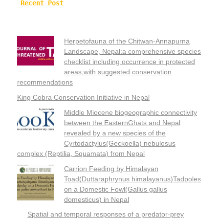
Recent Post
Herpetofauna of the Chitwan-Annapurna
Landscape, Nepal:a comprehensive species
checklist including occurrence in protected
areas,with suggested conservation
recommendations
King Cobra Conservation Initiative in Nepal
Middle Miocene biogeographic connectivity
between the EasternGhats and Nepal
revealed by a new species of the
Cyrtodactylus(Geckoella) nebulosus
complex (Reptilia, Squamata) from Nepal
Carrion Feeding by Himalayan
Toad(Duttaraphrynus himalayanus)Tadpoles
on a Domestic Fowl(Gallus gallus
domesticus) in Nepal
Spatial and temporal responses of a predator-prey